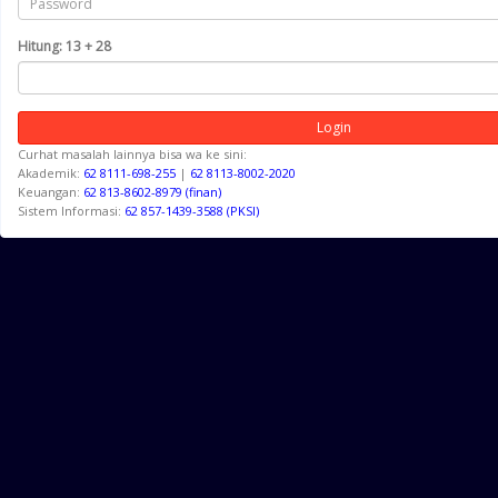
Hitung: 13 + 28
Curhat masalah lainnya bisa wa ke sini:
Akademik:
62 8111-698-255
|
62 8113-8002-2020
Keuangan:
62 813-8602-8979 (finan)
Sistem Informasi:
62 857-1439-3588 (PKSI)